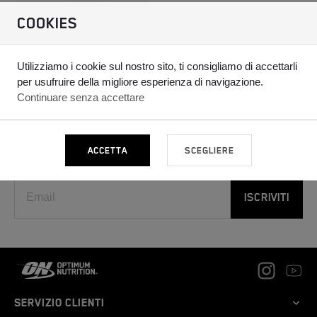
COOKIES
COLLAGEN PEPTIDES OPTIMUM NUTRITION
€29,90
Utilizziamo i cookie sul nostro sito, ti consigliamo di accettarli
per usufruire della migliore esperienza di navigazione.
Continuare senza accettare
NEWSLETTER
ACCETTA
SCEGLIERE
Iscriviti alla newsletter e ricevi 10% di sconto
ISCRIVITI
Servizio clienti