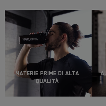
Materie prime di alta
A
qualità