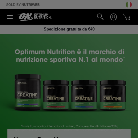
SOLD BY
NUTRIWEB
Spedizione gratuita da €49