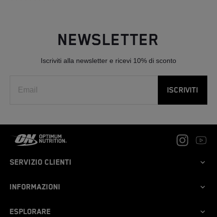
NEWSLETTER
Iscriviti alla newsletter e ricevi 10% di sconto
ISCRIVITI
Servizio clienti
Come ordinare
Informazioni
Resi
Spedizione
Informativa sulla privacy
Esplorare
Pagamento
Menzioni legali